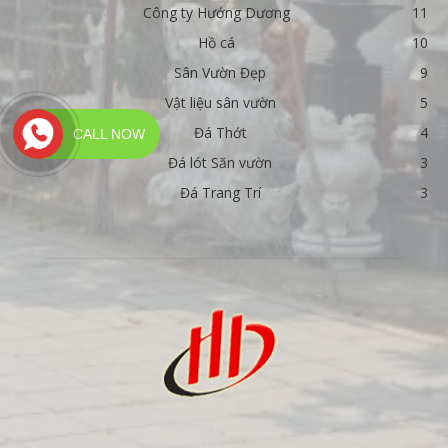
Công ty Hướng Dương
11
Hồ cá
10
Sân Vườn Đẹp
9
Vật liệu sân vườn
5
Đá Thớt
4
CALL NOW
Đá lót Săn vườn
3
Đá Trang Trí
3