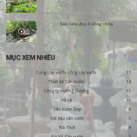
Sân vườn đẹp ở nông thôn
MỤC XEM NHIỀU
Cung cấp và thi công cây xanh
17
Thiết kế Sân Vườn
14
Công ty Hướng Dương
11
Hồ cá
10
Sân Vườn Đẹp
9
Vật liệu sân vườn
5
Đá Thớt
4
Đá lót Săn vườn
3