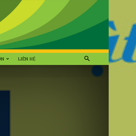
ỜN
LIÊN HỆ