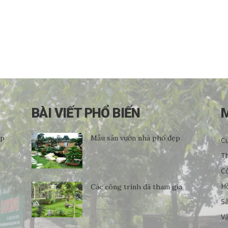
BÀI VIẾT PHỔ BIẾN
ẹp
Mẫu sân vườn nhà phố đẹp
Cu
Th
C
H
Các công trình đã tham gia
S
Vậ