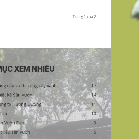
Trang 1 của 2
MỤC XEM NHIỀU
ng cấp và thi công cây xanh
17
iết kế Sân Vườn
14
ông ty Hướng Dương
11
ồ cá
10
ân Vườn Đẹp
9
t liệu sân vườn
5