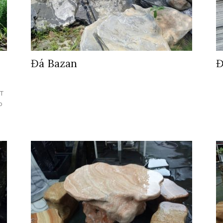
Đá Bazan
Đ
T
o