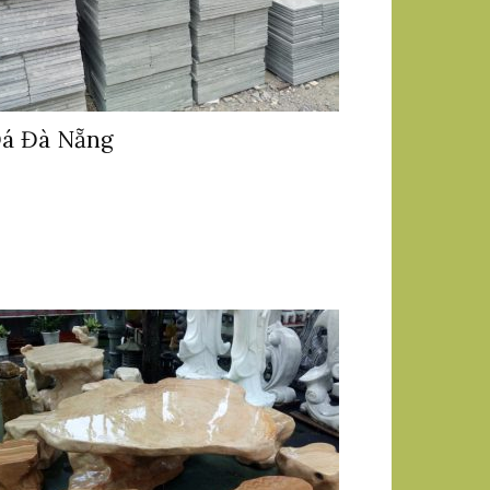
á Đà Nẵng