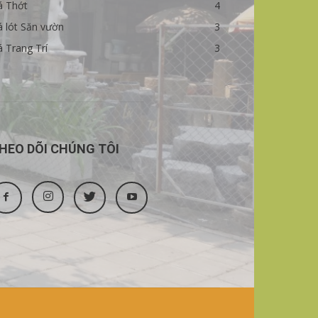
á Thớt
4
 lót Săn vườn
3
 Trang Trí
3
HEO DÕI CHÚNG TÔI