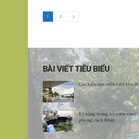
1
2
BÀI VIẾT TIÊU BIỂU
Các kiểu sân vườn biệt thự đ
Kỹ năng trang trí vườn theo
phong cách Nhật