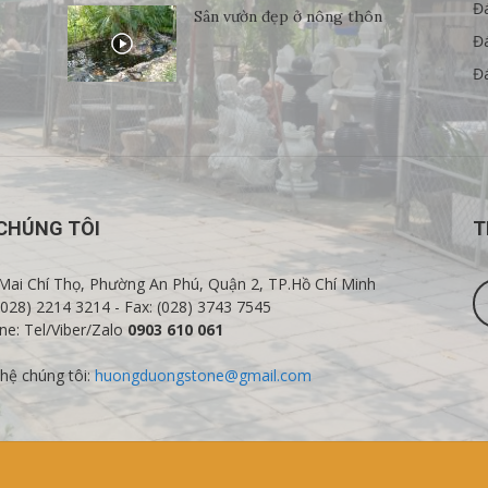
Đ
Sân vườn đẹp ở nông thôn
Đá
Đá
CHÚNG TÔI
T
Mai Chí Thọ, Phường An Phú, Quận 2, TP.Hồ Chí Minh
 (028) 2214 3214 - Fax: (028) 3743 7545
ine: Tel/Viber/Zalo
0903 610 061
 hệ chúng tôi:
huongduongstone@gmail.com