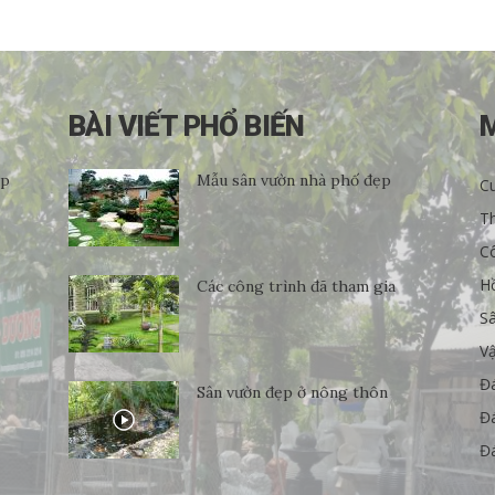
BÀI VIẾT PHỔ BIẾN
ẹp
Mẫu sân vườn nhà phố đẹp
Cu
Th
C
H
Các công trình đã tham gia
S
Vậ
Đ
Sân vườn đẹp ở nông thôn
Đá
Đá