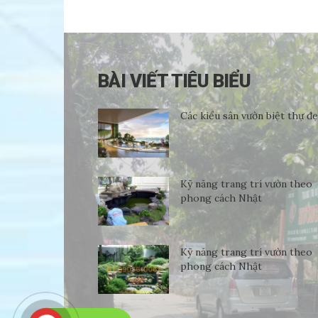
BÀI VIẾT TIÊU BIỂU
Các kiểu sân vườn biệt thự đ
Kỹ năng trang trí vườn theo
phong cách Nhật
Kỹ năng trang trí vườn theo
phong cách Nhật