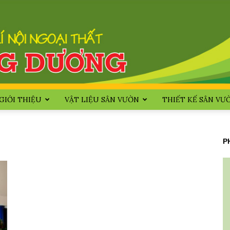
GIỚI THIỆU
VẬT LIỆU SÂN VƯỜN
THIẾT KẾ SÂN VƯ
Huong
P
Duong