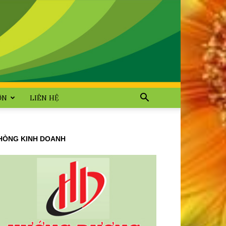
ỜN
LIÊN HỆ
HÒNG KINH DOANH