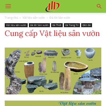
Trang chủ
Vật liệu sân vườn
Đá lót Săn vườn
Vật liệu sân vườn
Đá lót Săn vườn
Đá Thớt
Đá Trang Trí
Đèn Đá
Cung cấp Vật liệu sân vườn