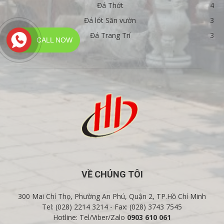
Đá Thớt
4
Đá lót Săn vườn
3
Đá Trang Trí
3
CALL NOW
VỀ CHÚNG TÔI
300 Mai Chí Thọ, Phường An Phú, Quận 2, TP.Hồ Chí Minh
Tel: (028) 2214 3214 - Fax: (028) 3743 7545
Hotline: Tel/Viber/Zalo
0903 610 061