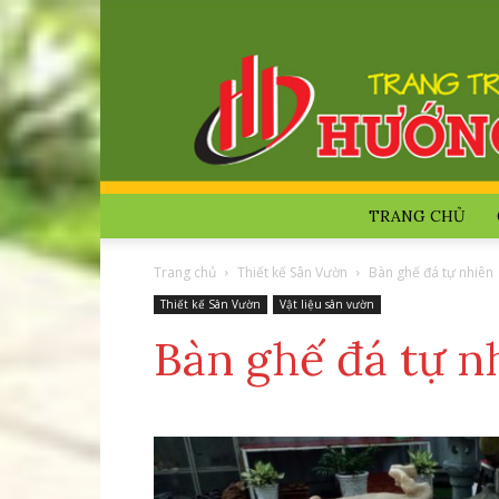
TRANG CHỦ
Trang chủ
Thiết kế Sân Vườn
Bàn ghế đá tự nhiên
Thiết kế Sân Vườn
Vật liệu sân vườn
Bàn ghế đá tự n