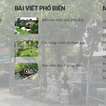
BÀI VIẾT PHỔ BIẾN
ẹp
Mẫu sân vườn nhà phố đẹp
Cu
Th
C
H
Các công trình đã tham gia
S
Vậ
Đ
Sân vườn đẹp ở nông thôn
Đá
Đá