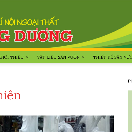
GIỚI THIỆU
VẬT LIỆU SÂN VƯỜN
THIẾT KẾ SÂN VƯ
Huong
P
hiên
Duong