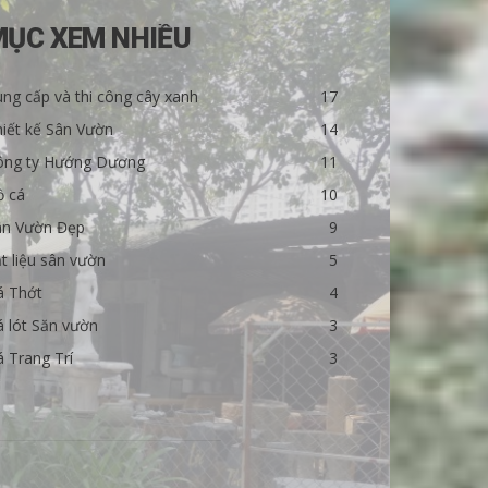
MỤC XEM NHIỀU
ng cấp và thi công cây xanh
17
iết kế Sân Vườn
14
ông ty Hướng Dương
11
ồ cá
10
ân Vườn Đẹp
9
t liệu sân vườn
5
á Thớt
4
 lót Săn vườn
3
 Trang Trí
3