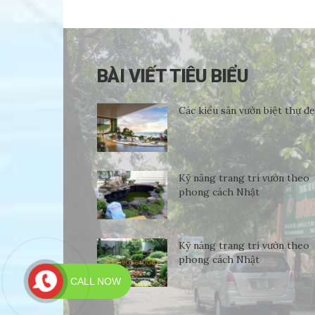
BÀI VIẾT TIÊU BIỂU
Các kiểu sân vườn biệt thự đ
Kỹ năng trang trí vườn theo
phong cách Nhật
Kỹ năng trang trí vườn theo
phong cách Nhật
CALL NOW