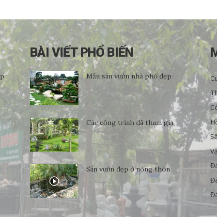
BÀI VIẾT PHỔ BIẾN
ẹp
Mẫu sân vườn nhà phố đẹp
Cu
Th
C
H
Các công trình đã tham gia
S
Vậ
Đ
Sân vườn đẹp ở nông thôn
Đá
Đá