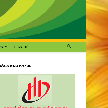
ỜN
LIÊN HỆ
HÒNG KINH DOANH