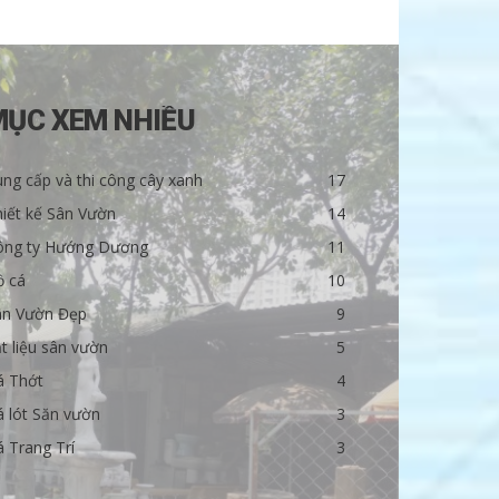
MỤC XEM NHIỀU
ng cấp và thi công cây xanh
17
iết kế Sân Vườn
14
ông ty Hướng Dương
11
ồ cá
10
ân Vườn Đẹp
9
t liệu sân vườn
5
á Thớt
4
 lót Săn vườn
3
 Trang Trí
3