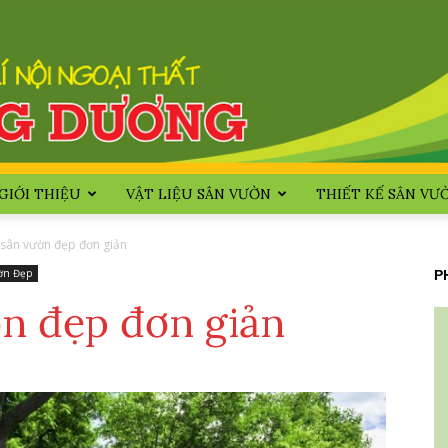
GIỚI THIỆU
VẬT LIỆU SÂN VƯỜN
THIẾT KẾ SÂN VƯ
Huong
 sân vườn đẹp đơn giản
ờn Đẹp
P
ờn đẹp đơn giản
Duong