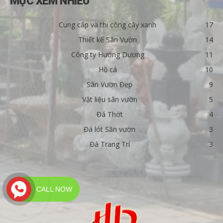
MỤC XEM NHIỀU
Cung cấp và thi công cây xanh
17
Thiết kế Sân Vườn
14
Công ty Hướng Dương
11
Hồ cá
10
Sân Vườn Đẹp
9
Vật liệu sân vườn
5
Đá Thớt
4
Đá lót Săn vườn
3
Đá Trang Trí
3
CALL NOW