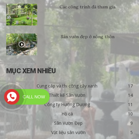
Các công trình đã tham gia
Sân vườn đẹp ở nông thôn
MỤC XEM NHIỀU
Cung cấp và thi công cây xanh
17
Thiết kế Sân Vườn
14
CALL NOW
Công ty Hướng Dương
11
Hồ cá
10
Sân Vườn Đẹp
9
Vật liệu sân vườn
5