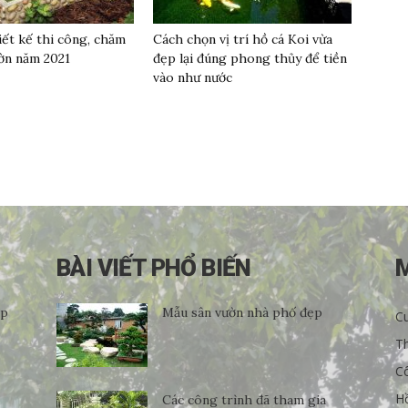
iết kế thi công, chăm
Cách chọn vị trí hồ cá Koi vừa
ờn năm 2021
đẹp lại đúng phong thủy để tiền
vào như nước
BÀI VIẾT PHỔ BIẾN
ẹp
Mẫu sân vườn nhà phố đẹp
Cu
Th
C
H
Các công trình đã tham gia