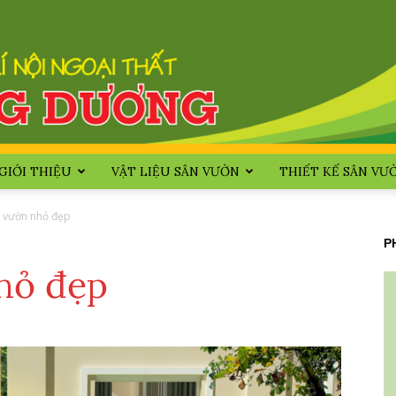
GIỚI THIỆU
VẬT LIỆU SÂN VƯỜN
THIẾT KẾ SÂN VƯ
Huong
 vườn nhỏ đẹp
P
hỏ đẹp
Duong