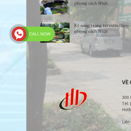
phong cách Nhật
Kỹ năng trang trí vườn theo
phong cách Nhật
CALL NOW
VỀ 
300 
Tel:
Hotl
Liên