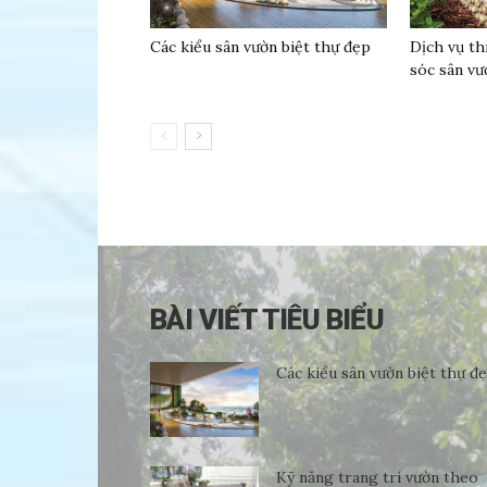
Các kiểu sân vườn biệt thự đẹp
Dịch vụ th
sóc sân vư
BÀI VIẾT TIÊU BIỂU
Các kiểu sân vườn biệt thự đ
Kỹ năng trang trí vườn theo