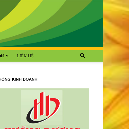
ỜN
LIÊN HỆ
HÒNG KINH DOANH