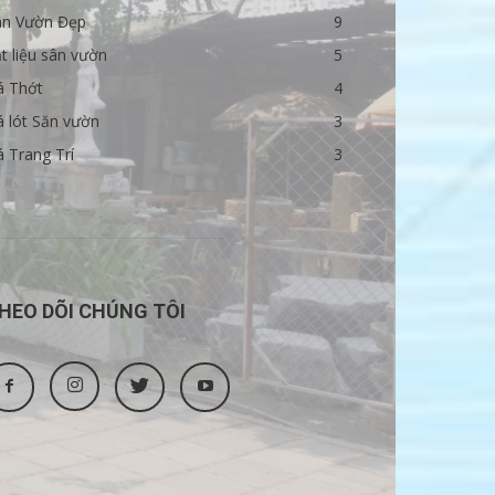
ân Vườn Đẹp
9
t liệu sân vườn
5
á Thớt
4
 lót Săn vườn
3
 Trang Trí
3
HEO DÕI CHÚNG TÔI