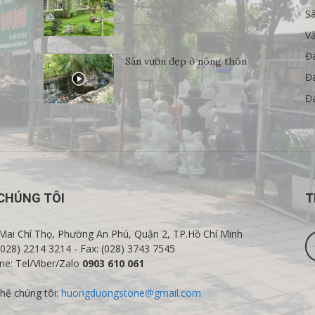
S
Vậ
Đ
Sân vườn đẹp ở nông thôn
Đá
Đá
CHÚNG TÔI
T
Mai Chí Thọ, Phường An Phú, Quận 2, TP.Hồ Chí Minh
 (028) 2214 3214 - Fax: (028) 3743 7545
ine: Tel/Viber/Zalo
0903 610 061
 hệ chúng tôi:
huongduongstone@gmail.com