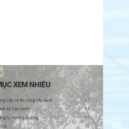
MỤC XEM NHIỀU
ng cấp và thi công cây xanh
17
iết kế Sân Vườn
14
ông ty Hướng Dương
11
ồ cá
10